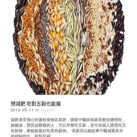
想減肥 吃對五榖也能瘦
2012-05-11 In
Health
減肥者常擔心吃澱粉食物容易胖，開業中醫師張家蓓教你聰明吃，
她建議，體質超難瘦的人，可以早餐吃五穀，並可依個人體質吃五
色穀物，夜貓族最好吃黑色穀物。 張家蓓以她從事中醫減重多年
的經驗指出，穀類是補...