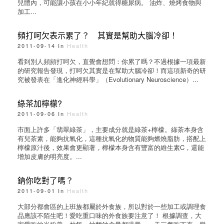
兒體內，可能讓小孩在小小年紀就得糖尿病。 油炸、燒烤食物與
加工...
頻打呵欠表示累了？ 其實是幫助大腦冷卻！
2011-09-14 In
Health
看到別人頻頻打呵欠，直覺會想問：你累了嗎？不過根據一項最新
的研究報告發現，打呵欠其實是在幫助大腦冷卻！而這項新奇的研
究被發表在「進化神經科學」（Evolutionary Neuroscience）...
綠茶加檸檬?
2011-09-06 In
Health
市面上許多「翡翠綠茶」，主要成分就是綠茶+檸檬。綠茶本身含
有兒茶素，能夠抗氧化，這種抗氧化的物質能夠燃燒脂肪，搭配上
檸檬原汁後，效果會更顯著，檸檬本身含有豐富的維生素C，還能
增加皮膚的明亮度。...
鈉你吃對了嗎？
2011-09-01 In
Health
大部分都會區的上班族都屬於外食族，所以對於一些加工或調理食
品應該不陌生吧！愛吃重口味的外食族要注意了！ 根據調查，大