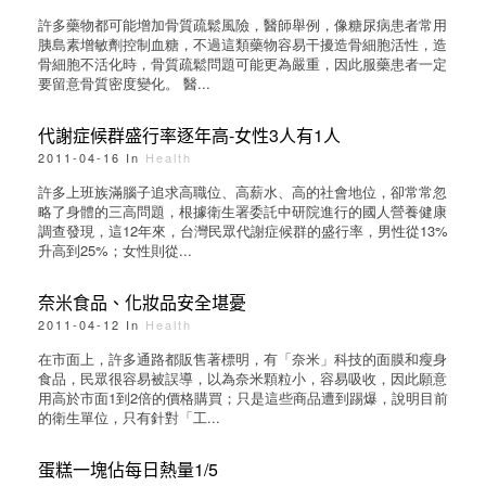
許多藥物都可能增加骨質疏鬆風險，醫師舉例，像糖尿病患者常用
胰島素增敏劑控制血糖，不過這類藥物容易干擾造骨細胞活性，造
骨細胞不活化時，骨質疏鬆問題可能更為嚴重，因此服藥患者一定
要留意骨質密度變化。 醫...
代謝症候群盛行率逐年高-女性3人有1人
2011-04-16 In
Health
許多上班族滿腦子追求高職位、高薪水、高的社會地位，卻常常忽
略了身體的三高問題，根據衛生署委託中研院進行的國人營養健康
調查發現，這12年來，台灣民眾代謝症候群的盛行率，男性從13%
升高到25%；女性則從...
奈米食品、化妝品安全堪憂
2011-04-12 In
Health
在市面上，許多通路都販售著標明，有「奈米」科技的面膜和瘦身
食品，民眾很容易被誤導，以為奈米顆粒小，容易吸收，因此願意
用高於市面1到2倍的價格購買；只是這些商品遭到踢爆，說明目前
的衛生單位，只有針對「工...
蛋糕一塊佔每日熱量1/5