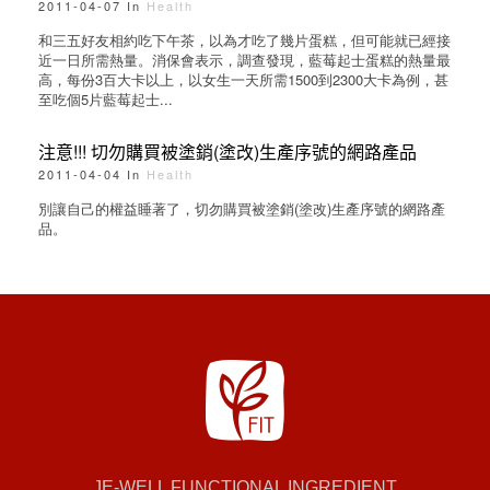
2011-04-07 In
Health
和三五好友相約吃下午茶，以為才吃了幾片蛋糕，但可能就已經接
近一日所需熱量。消保會表示，調查發現，藍莓起士蛋糕的熱量最
高，每份3百大卡以上，以女生一天所需1500到2300大卡為例，甚
至吃個5片藍莓起士...
注意!!! 切勿購買被塗銷(塗改)生產序號的網路產品
2011-04-04 In
Health
別讓自己的權益睡著了，切勿購買被塗銷(塗改)生產序號的網路產
品。
JE-WELL FUNCTIONAL INGREDIENT